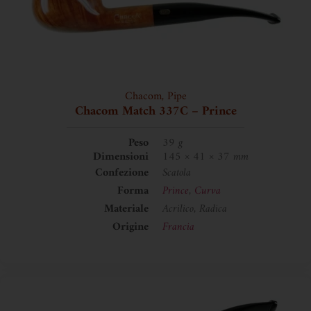
Chacom
,
Pipe
Chacom Match 337C – Prince
Peso
39 g
Dimensioni
145 × 41 × 37 mm
Confezione
Scatola
Forma
Prince
,
Curva
Materiale
Acrilico, Radica
Origine
Francia