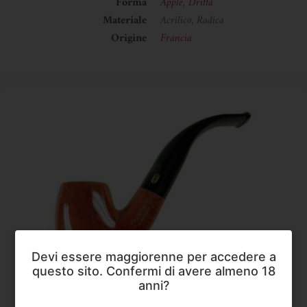
Forma
Apple
,
Dritta
Materiale
Acrilico, Radica
Origine
Francia
Devi essere maggiorenne per accedere a
questo sito. Confermi di avere almeno 18
Chacom
,
Pipe
anni?
Chacom Match 214 – Bent Sax