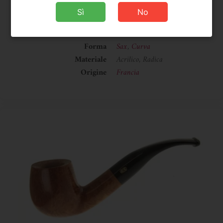
Peso
50 g
Sì
No
Dimensioni
105 × 35 × 45 mm
Confezione
Scatola
Forma
Sax
,
Curva
Materiale
Acrilico, Radica
Origine
Francia