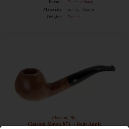
Forma
Dritta
,
Bulldog
Materiale
Acrilico, Radica
Origine
Francia
Chacom
,
Pipe
Chacom Match 871 – Bent Apple