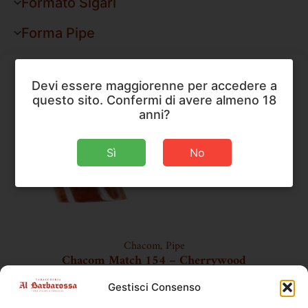
Formato Sigari
Forma Pipe
Devi essere maggiorenne per accedere a
questo sito. Confermi di avere almeno 18
anni?
Sì
No
Chacom
,
Pipe
Chacom Match 154 – Cherrywood
Gestisci Consenso
Peso
40 g
Dimensioni
131 × 35 × 48 mm