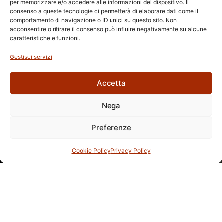
per memorizzare e/o accedere alle informazioni del dispositivo. Il
consenso a queste tecnologie ci permetterà di elaborare dati come il
comportamento di navigazione o ID unici su questo sito. Non
acconsentire o ritirare il consenso può influire negativamente su alcune
caratteristiche e funzioni.
Gestisci servizi
Accetta
Nega
Preferenze
Cookie Policy
Privacy Policy
Ultimi arrivi in Tabaccheria
Fine Cigars & Tobaccos