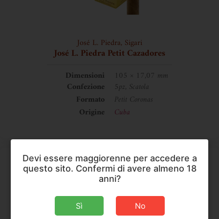
José L. Piedra
,
Sigari
José L. Piedra Petit Cazadores
Dimensioni
105 × 17,07 mm
Confezione
5pz, Scatola
Formato
Petit Coronas
Origine
Cuba
Devi essere maggiorenne per accedere a
questo sito. Confermi di avere almeno 18
anni?
Sì
No