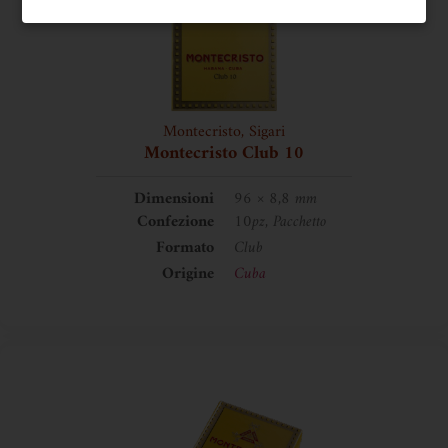
Montecristo
,
Sigari
Montecristo Club 10
Dimensioni
96 × 8,8 mm
Confezione
10pz, Pacchetto
Formato
Club
Origine
Cuba