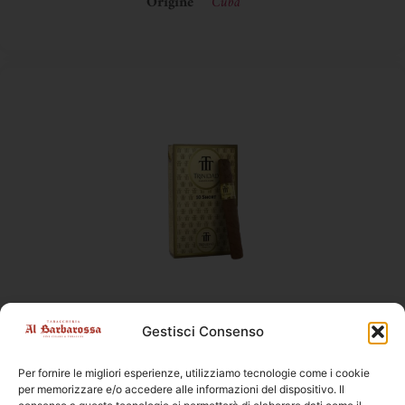
Origine
Cuba
Sigari
,
Trinidad
Gestisci Consenso
Trinidad Short 10
Per fornire le migliori esperienze, utilizziamo tecnologie come i cookie
Dimensioni
82 × 12,7 mm
per memorizzare e/o accedere alle informazioni del dispositivo. Il
Confezione
10pz, Pacchetto