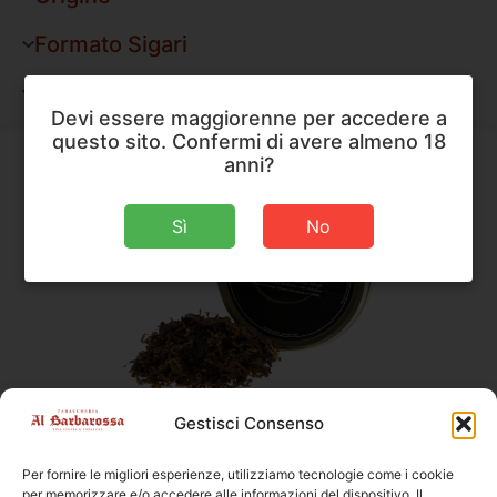
Formato Sigari
Forma Pipe
Devi essere maggiorenne per accedere a
questo sito. Confermi di avere almeno 18
anni?
Sì
No
Gestisci Consenso
Peterson
,
Tabacco da Pipa
Peterson Luxury Blend
Per fornire le migliori esperienze, utilizziamo tecnologie come i cookie
per memorizzare e/o accedere alle informazioni del dispositivo. Il