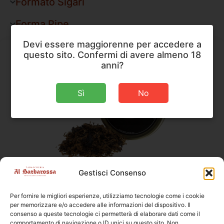
Formato Sigari
Forma Pipe
Devi essere maggiorenne per accedere a
questo sito. Confermi di avere almeno 18
anni?
Sì
No
Gestisci Consenso
Peterson
,
Tabacco da Pipa
Peterson Luxury Blend
Per fornire le migliori esperienze, utilizziamo tecnologie come i cookie
per memorizzare e/o accedere alle informazioni del dispositivo. Il
Peso
50 g
consenso a queste tecnologie ci permetterà di elaborare dati come il
comportamento di navigazione o ID unici su questo sito. Non