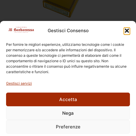
Montecristo
,
Sigari
Gestisci Consenso
Montecristo Mini 10
Per fornire le migliori esperienze, utilizziamo tecnologie come i cookie
Dimensioni
82 × 7,8 mm
per memorizzare e/o accedere alle informazioni del dispositivo. Il
Confezione
10pz, Pacchetto
consenso a queste tecnologie ci permetterà di elaborare dati come il
Formato
Mini
comportamento di navigazione o ID unici su questo sito. Non
acconsentire o ritirare il consenso può influire negativamente su alcune
Origine
Cuba
caratteristiche e funzioni.
Gestisci servizi
Accetta
Nega
Ettore Rossi
C.so E. Archinti, 1 - 26900 Lodi
Preferenze
P.Iva 09159210963