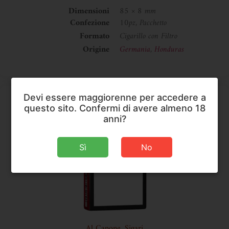
Dimensioni
85 × 8 mm
Confezione
10pz, Pacchetto
Formato
Cigarillo con Filtro
Origine
Germania
,
Honduras
Devi essere maggiorenne per accedere a
questo sito. Confermi di avere almeno 18
anni?
Sì
No
Al Capone
,
Sigari