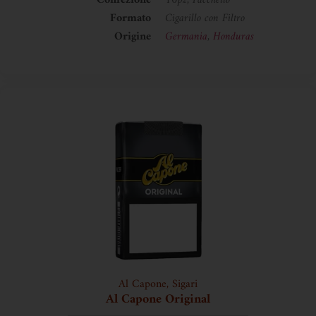
Confezione
10pz, Pacchetto
Formato
Cigarillo con Filtro
Origine
Germania
,
Honduras
Al Capone
,
Sigari
Al Capone Original