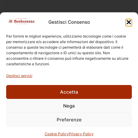
Gestisci Consenso
DISPONIBILE SOLO IN TABACCHERIA
la vendita online è vietata ai sensi della legge 19 DL 6/2016
Per fornire le migliori esperienze, utilizziamo tecnologie come i cookie
per memorizzare e/o accedere alle informazioni del dispositivo. Il
consenso a queste tecnologie ci permetterà di elaborare dati come il
comportamento di navigazione o ID unici su questo sito. Non
acconsentire o ritirare il consenso può influire negativamente su alcune
caratteristiche e funzioni.
Prodotti Correlati
Gestisci servizi
Accetta
Nega
Ettore Rossi
C.so E. Archinti, 1 - 26900 Lodi
Preferenze
P.Iva 09159210963
© 2026 | Tabaccheria Al Barbarossa
Privacy Policy
Cookie Policy
Cookie Policy
Privacy Policy