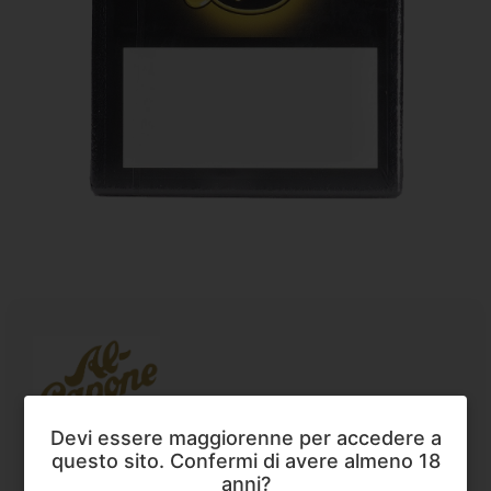
Al Capone
,
Sigari
Devi essere maggiorenne per accedere a
Al Capone Filter
questo sito. Confermi di avere almeno 18
Al Capone Filter
sono sigarilli pensati per chi cerca
anni?