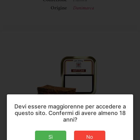
Confezione
Plastica
Origine
Danimarca
Devi essere maggiorenne per accedere a
questo sito. Confermi di avere almeno 18
Mac Baren
,
Tabacco da Pipa
anni?
Mac Baren Navy Flake
Sì
No
Peso
50 g