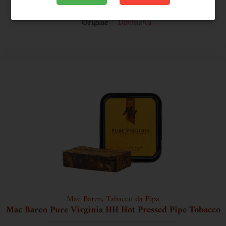
Confezione
Latta
Origine
Danimarca
Mac Baren
,
Tabacco da Pipa
Mac Baren Pure Virginia HH Hot Pressed Pipe Tobacco