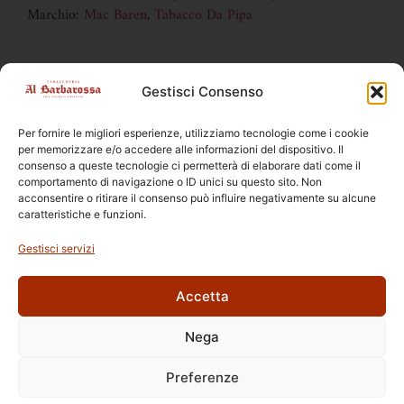
Marchio:
Mac Baren
,
Tabacco Da Pipa
Gestisci Consenso
DISPONIBILE SOLO IN TABACCHERIA
la vendita online è vietata ai sensi della legge 19 DL 6/2016
Per fornire le migliori esperienze, utilizziamo tecnologie come i cookie
per memorizzare e/o accedere alle informazioni del dispositivo. Il
consenso a queste tecnologie ci permetterà di elaborare dati come il
comportamento di navigazione o ID unici su questo sito. Non
acconsentire o ritirare il consenso può influire negativamente su alcune
caratteristiche e funzioni.
Prodotti Correlati
Gestisci servizi
Accetta
Nega
Ettore Rossi
C.so E. Archinti, 1 - 26900 Lodi
Preferenze
P.Iva 09159210963