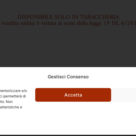
DISPONIBILE SOLO IN TABACCHERIA
a vendita online è vietata ai sensi della legge 19 DL 6/20
Gestisci Consenso
r memorizzare e/o
Accetta
ci permetterà di
ito. Non
Ettore Rossi
atteristiche e
C.so E. Archinti, 1 - 26900 Lodi
P.Iva 09159210963
l Barbarossa