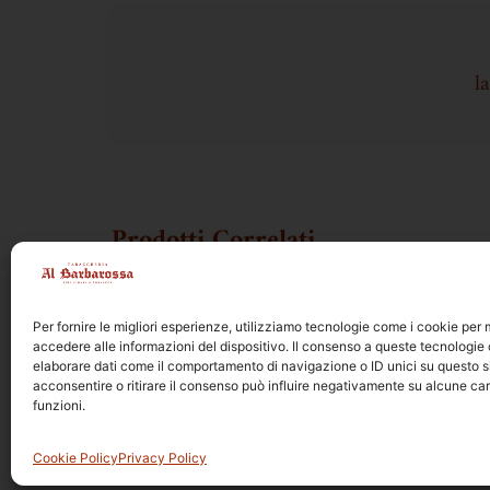
l
Prodotti Correlati
Per fornire le migliori esperienze, utilizziamo tecnologie come i cookie pe
accedere alle informazioni del dispositivo. Il consenso a queste tecnologie 
elaborare dati come il comportamento di navigazione o ID unici su questo s
acconsentire o ritirare il consenso può influire negativamente su alcune car
funzioni.
© 2026 | Tabaccheria A
Privacy Policy
Cookie Policy
Cookie Policy
Privacy Policy