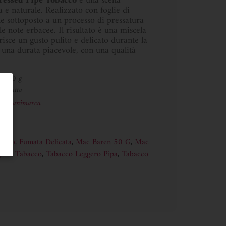
ressed Pipe Tobacco
è una scelta
 e naturale. Realizzato con foglie di
ne sottoposto a un processo di pressatura
le note erbacee. Il risultato è una miscela
risce un gusto pulito e delicato durante la
 una durata piacevole, con una qualità
50 g
Latta
Danimarca
acco
,
Fumata Delicata
,
Mac Baren 50 G
,
Mac
ginia Tabacco
,
Tabacco Leggero Pipa
,
Tabacco