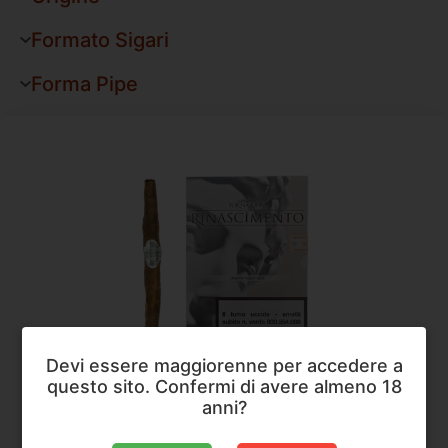
Formato Sigari
Forma Pipe
Devi essere maggiorenne per accedere a
questo sito. Confermi di avere almeno 18
Sigari
,
Tornabuoni
anni?
Tornabuoni Rinascimento Doppia Fascia