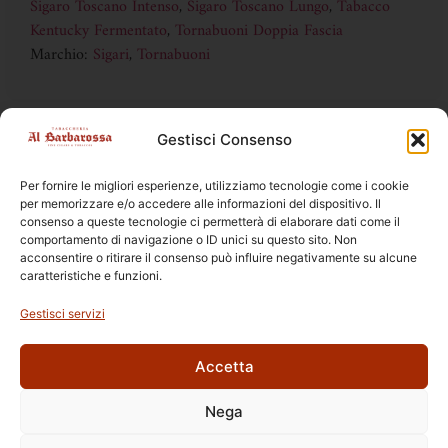
Sigaro Toscano Intenso
,
Sigaro Toscano Lungo
,
Tabacco
Kentucky Fermentato
,
Tornabuoni Doppia Fascia
Marchio:
Sigari
,
Tornabuoni
Gestisci Consenso
DISPONIBILE SOLO IN TABACCHERIA
la vendita online è vietata ai sensi della legge 19 DL 6/2016
Per fornire le migliori esperienze, utilizziamo tecnologie come i cookie
per memorizzare e/o accedere alle informazioni del dispositivo. Il
consenso a queste tecnologie ci permetterà di elaborare dati come il
comportamento di navigazione o ID unici su questo sito. Non
acconsentire o ritirare il consenso può influire negativamente su alcune
caratteristiche e funzioni.
Prodotti Correlati
Gestisci servizi
Accetta
Nega
Ettore Rossi