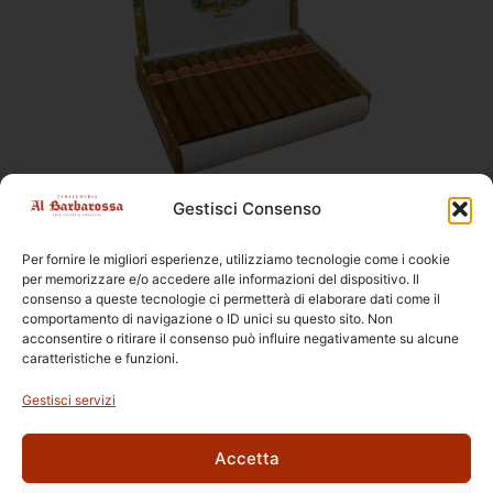
Romeo y Julieta
,
Sigari
Gestisci Consenso
Romeo y Julieta Petit Coronas
Per fornire le migliori esperienze, utilizziamo tecnologie come i cookie
Dimensioni
129 × 16,7 mm
per memorizzare e/o accedere alle informazioni del dispositivo. Il
Confezione
25pz, Scatola
consenso a queste tecnologie ci permetterà di elaborare dati come il
Formato
Petit Coronas
comportamento di navigazione o ID unici su questo sito. Non
acconsentire o ritirare il consenso può influire negativamente su alcune
Origine
Cuba
caratteristiche e funzioni.
Gestisci servizi
Accetta