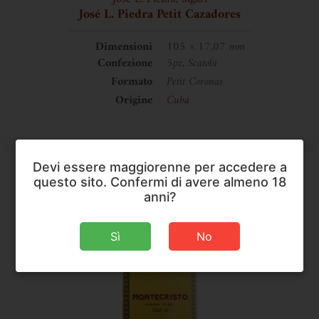
José L. Piedra Petit Cazadores
Dimensioni
105 × 17,07 mm
Confezione
5pz, Scatola
Formato
Petit Coronas
Origine
Cuba
Devi essere maggiorenne per accedere a
questo sito. Confermi di avere almeno 18
anni?
Sì
No