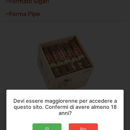
Formato Sigari
Forma Pipe
Devi essere maggiorenne per accedere a
La Aurora
,
Sigari
questo sito. Confermi di avere almeno 18
La Aurora Principes Nicaragua Short Robusto
anni?
Dimensioni
102 × 19,8 mm
Sì
No