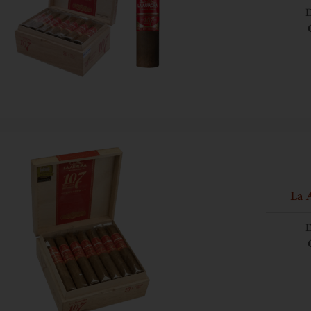
D
La 
D