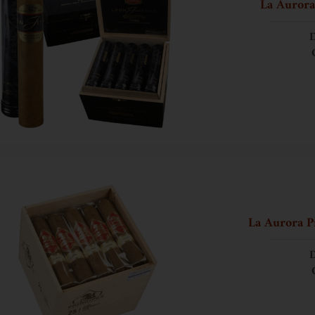
La Aurora
D
La Aurora P
D