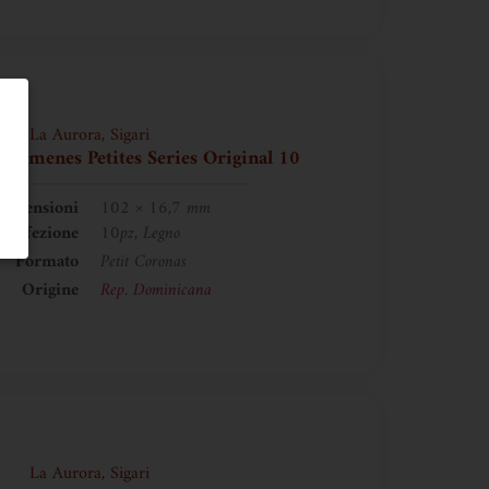
La Aurora
,
Sigari
 Jimenes Petites Series Original 10
imensioni
102 × 16,7 mm
Confezione
10pz, Legno
Formato
Petit Coronas
Origine
Rep. Dominicana
La Aurora
,
Sigari