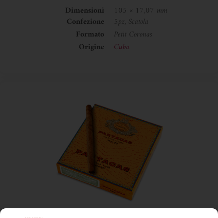
Dimensioni
105 × 17,07 mm
Confezione
5pz, Scatola
Formato
Petit Coronas
Origine
Cuba
Partagas
,
Sigari