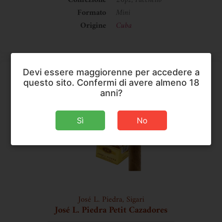
Confezione
20pz, Pacchetto
Formato
Mini
Origine
Cuba
Devi essere maggiorenne per accedere a
questo sito. Confermi di avere almeno 18
anni?
Sì
No
José L. Piedra
,
Sigari
José L. Piedra Petit Cazadores