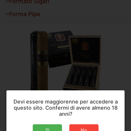
Formato Sigari
Forma Pipe
Devi essere maggiorenne per accedere a
La Aurora
,
Sigari
questo sito. Confermi di avere almeno 18
La Aurora Leon Jimenes Prestige Robusto
anni?
Dimensioni
124 × 19,8 mm
Sì
No