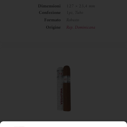
Dimensioni
127 × 23,4 mm
Confezione
1pz, Tubo
Formato
Robusto
Origine
Rep. Dominicana
Sigari
,
VegaFina