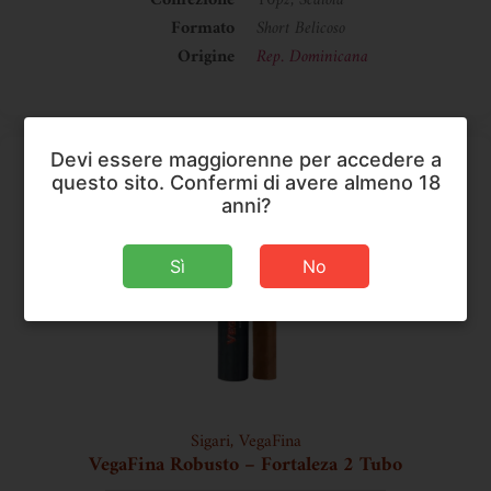
Confezione
10pz, Scatola
Formato
Short Belicoso
Origine
Rep. Dominicana
Devi essere maggiorenne per accedere a
questo sito. Confermi di avere almeno 18
anni?
Sì
No
Sigari
,
VegaFina
VegaFina Robusto – Fortaleza 2 Tubo