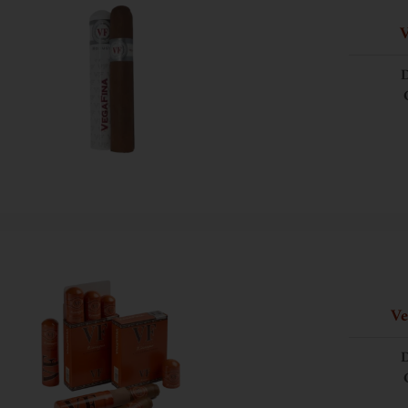
V
D
Ve
D