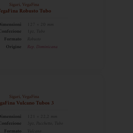
Sigari
,
VegaFina
egaFina Robusto Tubo
imensioni
127 × 20 mm
Confezione
1pz, Tubo
Formato
Robusto
Origine
Rep. Dominicana
Sigari
,
VegaFina
gaFina Vulcano Tubos 3
imensioni
121 × 22,2 mm
Confezione
3pz, Pacchetto, Tubo
Formato
Vulcano