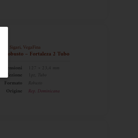
Sigari
,
VegaFina
a Robusto – Fortaleza 2 Tubo
imensioni
127 × 23,4 mm
Confezione
1pz, Tubo
Formato
Robusto
Origine
Rep. Dominicana