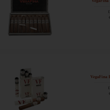
VegaFina 
D
VegaFina 
D