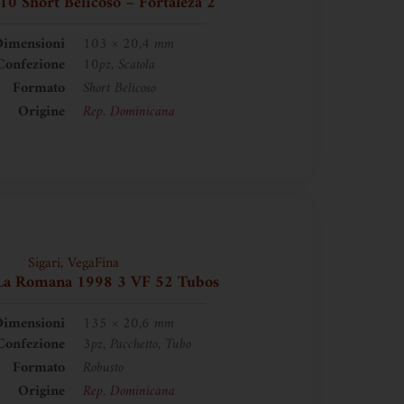
10 Short Belicoso – Fortaleza 2
imensioni
103 × 20,4 mm
Confezione
10pz, Scatola
Formato
Short Belicoso
Origine
Rep. Dominicana
Sigari
,
VegaFina
La Romana 1998 3 VF 52 Tubos
imensioni
135 × 20,6 mm
Confezione
3pz, Pacchetto, Tubo
Formato
Robusto
Origine
Rep. Dominicana