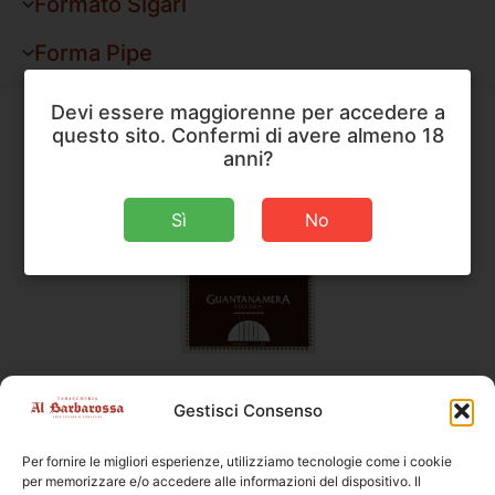
Formato Sigari
Forma Pipe
Devi essere maggiorenne per accedere a
questo sito. Confermi di avere almeno 18
anni?
Sì
No
Guantanamera
,
Sigari
Gestisci Consenso
Guantanamera 5 Décimos
Per fornire le migliori esperienze, utilizziamo tecnologie come i cookie
Dimensioni
100 × 13,5 mm
per memorizzare e/o accedere alle informazioni del dispositivo. Il