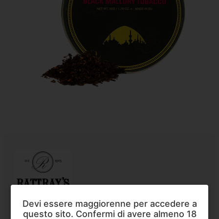
Rattray's
,
Tabacco da Pipa
Devi essere maggiorenne per accedere a
Rattray’s Black Mallory Tobacco
questo sito. Confermi di avere almeno 18