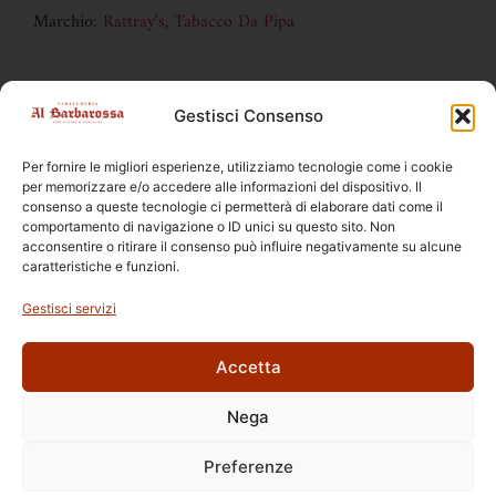
Marchio:
Rattray's
,
Tabacco Da Pipa
Gestisci Consenso
DISPONIBILE SOLO IN TABACCHERIA
la vendita online è vietata ai sensi della legge 19 DL 6/2016
Per fornire le migliori esperienze, utilizziamo tecnologie come i cookie
per memorizzare e/o accedere alle informazioni del dispositivo. Il
consenso a queste tecnologie ci permetterà di elaborare dati come il
comportamento di navigazione o ID unici su questo sito. Non
acconsentire o ritirare il consenso può influire negativamente su alcune
caratteristiche e funzioni.
Prodotti Correlati
Gestisci servizi
Accetta
Nega
Ettore Rossi
C.so E. Archinti, 1 - 26900 Lodi
Preferenze
P.Iva 09159210963