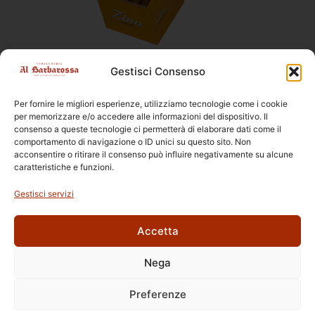
Sigari
,
Zino Nicaragua
Gestisci Consenso
Zino Nicaragua Short Torpedo
Per fornire le migliori esperienze, utilizziamo tecnologie come i cookie
Dimensioni
110 × 20,6 mm
per memorizzare e/o accedere alle informazioni del dispositivo. Il
Confezione
4pz, 25pz, Plastica, Scatola
consenso a queste tecnologie ci permetterà di elaborare dati come il
Formato
Short Torpedo
comportamento di navigazione o ID unici su questo sito. Non
acconsentire o ritirare il consenso può influire negativamente su alcune
Origine
Nicaragua
caratteristiche e funzioni.
Gestisci servizi
Accetta
Nega
Ettore Rossi
C.so E. Archinti, 1 - 26900 Lodi
Preferenze
P.Iva 09159210963