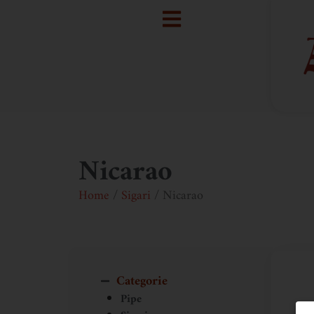
Nicarao
Home
/
Sigari
/ Nicarao
Categorie
Pipe