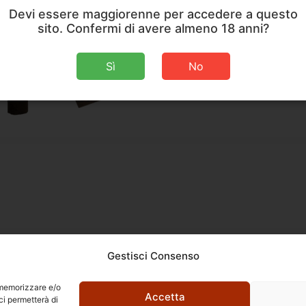
Nicarao 
Devi essere maggiorenne per accedere a questo
sito. Confermi di avere almeno 18 anni?
D
Sì
No
Gestisci Consenso
r memorizzare e/o
Accetta
ci permetterà di