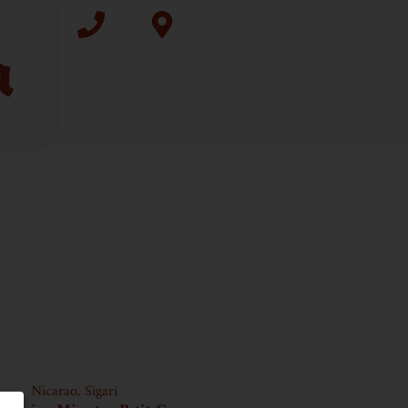
Nicarao
,
Sigari