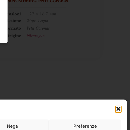
Classico Minutos Petit Coronas
imensioni
127 × 16,7 mm
Confezione
20pz, Legno
Formato
Petit Coronas
Origine
Nicaragua
Nega
Preferenze