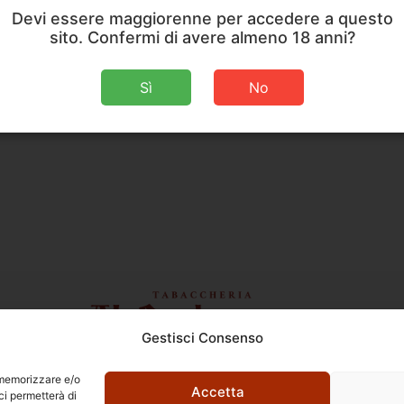
Devi essere maggiorenne per accedere a questo
sito. Confermi di avere almeno 18 anni?
Sì
No
Gestisci Consenso
Ettore Rossi
C.so E. Archinti, 1 - 26900 Lodi
r memorizzare e/o
P.Iva 09159210963
Accetta
ci permetterà di