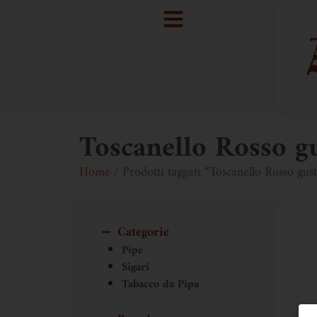
Toscanello Rosso gu
Home
/ Prodotti taggati “Toscanello Rosso gust
Categorie
Pipe
Sigari
Tabacco da Pipa