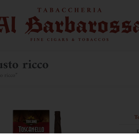
sto ricco
o ricco”
T
D