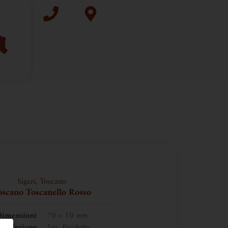
Sigari
,
Toscano
oscano Toscanello Rosso
imensioni
70 × 10 mm
Confezione
5pz, Pacchetto