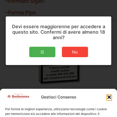
Formato Sigari
Forma Pipe
Devi essere maggiorenne per accedere a
questo sito. Confermi di avere almeno 18
anni?
Sì
No
Sigari
,
Toscano
Gestisci Consenso
Toscano Toscanello Speciale
Per fornire le migliori esperienze, utilizziamo tecnologie come i cookie
Dimensioni
77 × 13 mm
per memorizzare e/o accedere alle informazioni del dispositivo. Il