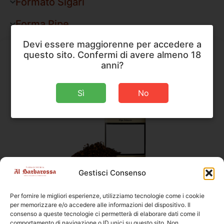
Formato Sigari
Forma Pipe
Devi essere maggiorenne per accedere a
questo sito. Confermi di avere almeno 18
anni?
Sì
No
Gestisci Consenso
Tabacco da Pipa
,
Thomas Redford
Thomas Redford Sunday’s Fantasy Pipe Tobacco
Per fornire le migliori esperienze, utilizziamo tecnologie come i cookie
per memorizzare e/o accedere alle informazioni del dispositivo. Il
Peso
50 g
consenso a queste tecnologie ci permetterà di elaborare dati come il
comportamento di navigazione o ID unici su questo sito. Non