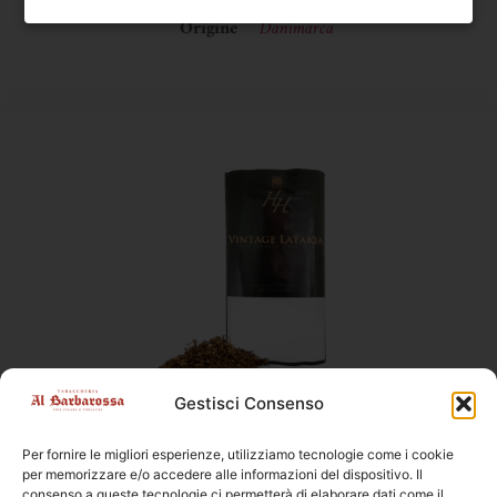
Confezione
Latta
Origine
Danimarca
Gestisci Consenso
Mac Baren
,
Tabacco da Pipa
Mac Baren Vintage Latakia HH
Per fornire le migliori esperienze, utilizziamo tecnologie come i cookie
per memorizzare e/o accedere alle informazioni del dispositivo. Il
Peso
50 g
consenso a queste tecnologie ci permetterà di elaborare dati come il