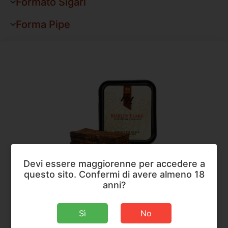
Formato Sigari
Forma Pipe
Devi essere maggiorenne per accedere a
questo sito. Confermi di avere almeno 18
Mac Baren
,
Tabacco da Pipa
anni?
Mac Baren Burley Flake HH Pressed Pipe Tobacco
Sì
No
Peso
50 g