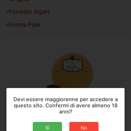
Formato Sigari
Forma Pipe
Devi essere maggiorenne per accedere a
questo sito. Confermi di avere almeno 18
anni?
Robert McConnell
,
Tabacco da Pipa
Robert McConnell Oriental Pipe Tobacco
Sì
No