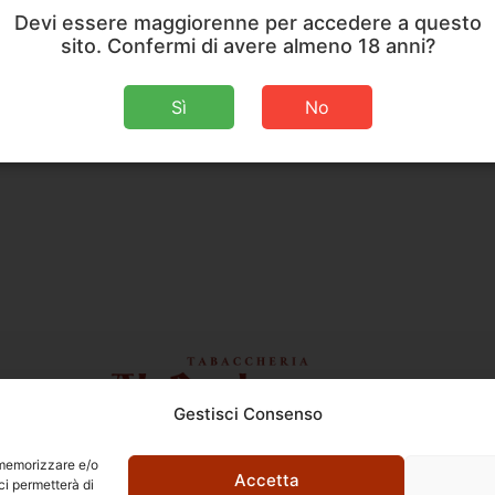
Devi essere maggiorenne per accedere a questo
sito. Confermi di avere almeno 18 anni?
Sì
No
Gestisci Consenso
Ettore Rossi
C.so E. Archinti, 1 - 26900 Lodi
r memorizzare e/o
P.Iva 09159210963
Accetta
ci permetterà di