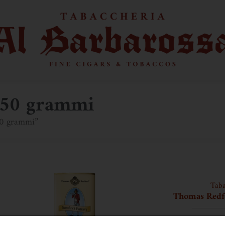
e 50 grammi
 50 grammi”
Taba
Thomas Redfo