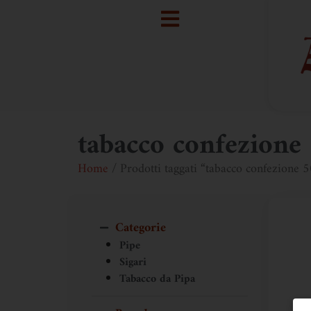
tabacco confezion
Home
/ Prodotti taggati “tabacco confezione
Categorie
Pipe
Sigari
Tabacco da Pipa