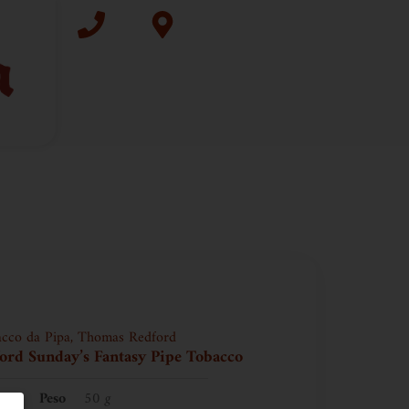
cco da Pipa
,
Thomas Redford
rd Sunday’s Fantasy Pipe Tobacco
Peso
50 g