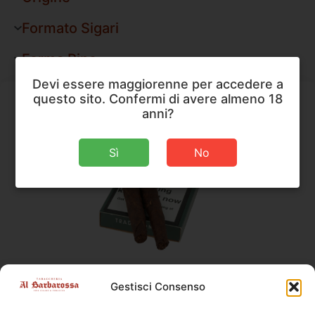
Formato Sigari
Forma Pipe
Devi essere maggiorenne per accedere a
questo sito. Confermi di avere almeno 18
anni?
Sì
No
Ambasciator Italico
,
Sigari
Gestisci Consenso
Ambasciator Italico Tradizionale