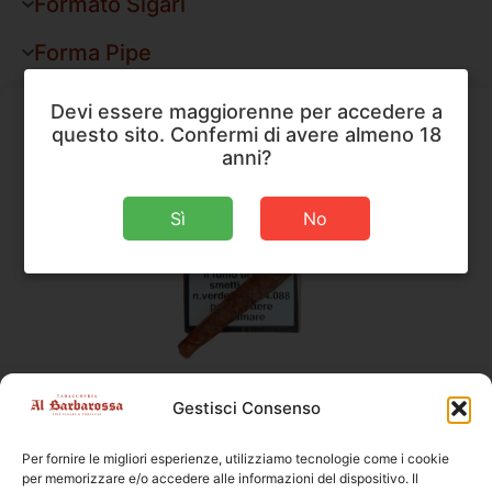
Formato Sigari
Forma Pipe
Devi essere maggiorenne per accedere a
questo sito. Confermi di avere almeno 18
anni?
Sì
No
Pedroni
,
Sigari
Gestisci Consenso
Pedroni Classico Mezzo Sigaro Superiore
Per fornire le migliori esperienze, utilizziamo tecnologie come i cookie
Dimensioni
70 × 12 mm
per memorizzare e/o accedere alle informazioni del dispositivo. Il