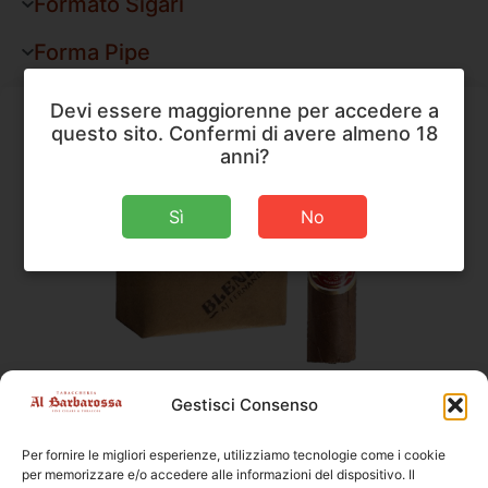
Formato Sigari
Forma Pipe
Devi essere maggiorenne per accedere a
questo sito. Confermi di avere almeno 18
anni?
Sì
No
AJ Fernandez
,
Sigari
Gestisci Consenso
AJ Fernandez Blend 15 Short Robusto
Per fornire le migliori esperienze, utilizziamo tecnologie come i cookie
Dimensioni
90 × 19 mm
per memorizzare e/o accedere alle informazioni del dispositivo. Il