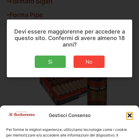
Formato Sigari
Forma Pipe
Devi essere maggiorenne per accedere a
questo sito. Confermi di avere almeno 18
anni?
Sì
No
A. Flores
,
Sigari
Gestisci Consenso
A. Flores 1975 Gran Reserva Robusto
Per fornire le migliori esperienze, utilizziamo tecnologie come i cookie
Dimensioni
127 × 19,8 mm
per memorizzare e/o accedere alle informazioni del dispositivo. Il