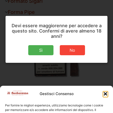
Formato Sigari
Forma Pipe
Devi essere maggiorenne per accedere a
questo sito. Confermi di avere almeno 18
anni?
Sì
No
Sigari
,
Toscano
Gestisci Consenso
Toscano Toscanello Scorciato Riserva
Per fornire le migliori esperienze, utilizziamo tecnologie come i cookie
Dimensioni
130 × 19 mm
per memorizzare e/o accedere alle informazioni del dispositivo. Il