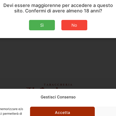
Devi essere maggiorenne per accedere a questo
sito. Confermi di avere almeno 18 anni?
Sì
No
Gestisci Consenso
Ettore Rossi
C.so E. Archinti, 1 - 26900 Lodi
r memorizzare e/o
P.Iva 09159210963
Accetta
ci permetterà di