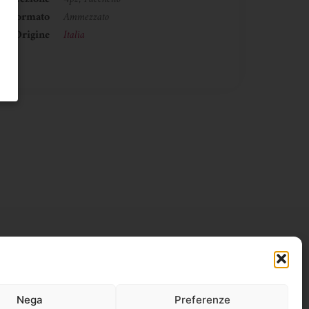
Formato
Ammezzato
Origine
Italia
Nega
Preferenze