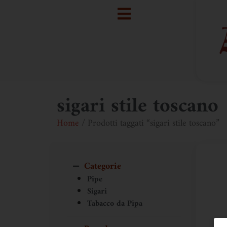
sigari stile toscano
Home
/ Prodotti taggati “sigari stile toscano”
Categorie
Pipe
Sigari
Tabacco da Pipa