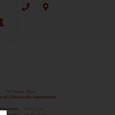
Al Capone
,
Sigari
e di Chiaravalle Ammezzato
imensioni
75 × 13 mm
Confezione
4pz, Pacchetto