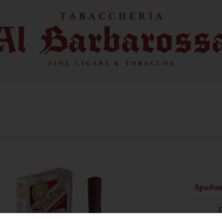
Spadon
D