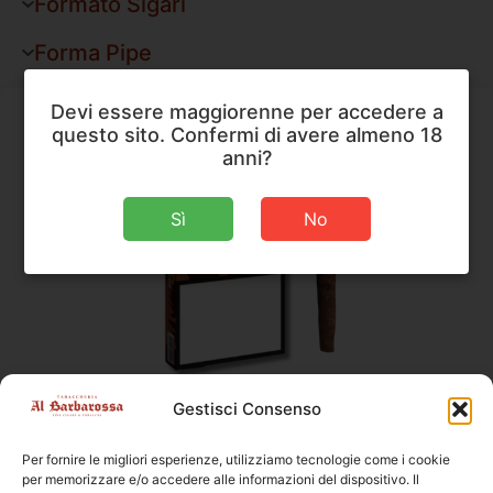
Formato Sigari
Forma Pipe
Devi essere maggiorenne per accedere a
questo sito. Confermi di avere almeno 18
anni?
Sì
No
Sigari
,
Toscano
Gestisci Consenso
Toscano Garibaldi Il Grande
Per fornire le migliori esperienze, utilizziamo tecnologie come i cookie
Dimensioni
150 × 18 mm
per memorizzare e/o accedere alle informazioni del dispositivo. Il