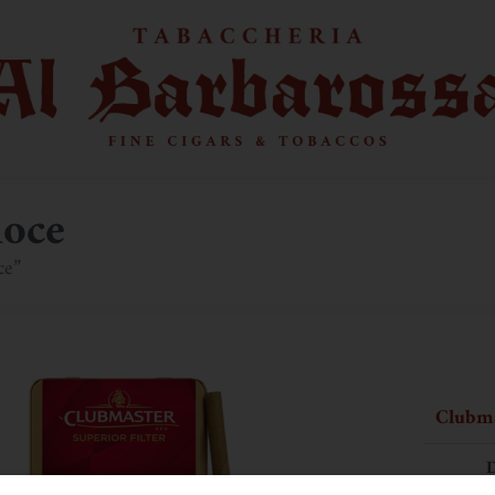
loce
ce”
Clubma
D