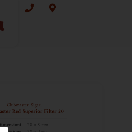
Clubmaster
,
Sigari
ster Red Superior Filter 20
imensioni
70 × 8 mm
Confezione
20pz, Latta