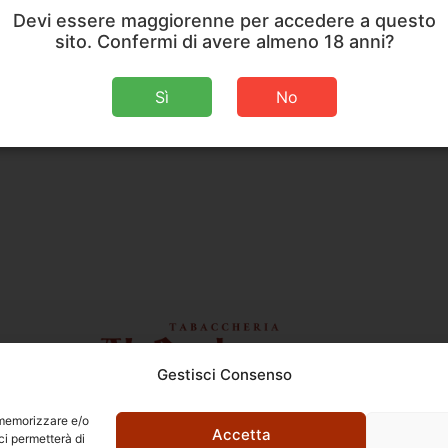
Devi essere maggiorenne per accedere a questo
sito. Confermi di avere almeno 18 anni?
Sì
No
Gestisci Consenso
Ettore Rossi
C.so E. Archinti, 1 - 26900 Lodi
r memorizzare e/o
P.Iva 09159210963
Accetta
ci permetterà di