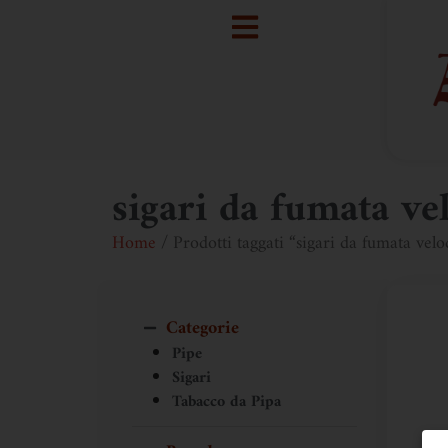
sigari da fumata ve
Home
/ Prodotti taggati “sigari da fumata velo
Categorie
Pipe
Sigari
Tabacco da Pipa