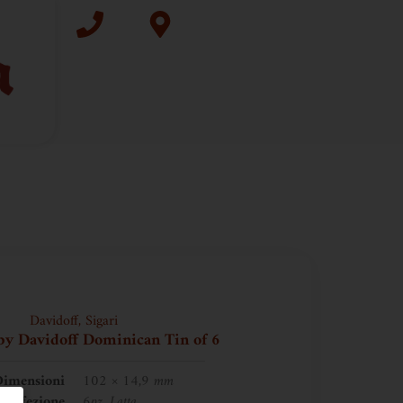
Davidoff
,
Sigari
by Davidoff Dominican Tin of 6
imensioni
102 × 14,9 mm
Confezione
6pz, Latta