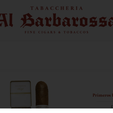
Primeros 
D