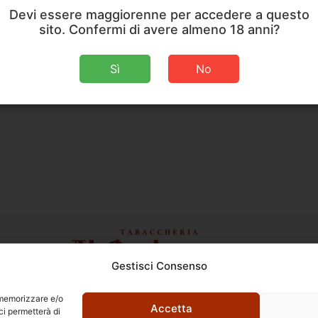
Devi essere maggiorenne per accedere a questo
sito. Confermi di avere almeno 18 anni?
Sì
No
Gestisci Consenso
Ettore Rossi
C.so E. Archinti, 1 - 26900 Lodi
r memorizzare e/o
P.Iva 09159210963
Accetta
ci permetterà di