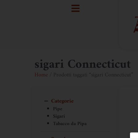
sigari Connecticut
Home
/ Prodotti taggati “sigari Connecticut”
Categorie
Pipe
Sigari
Tabacco da Pipa