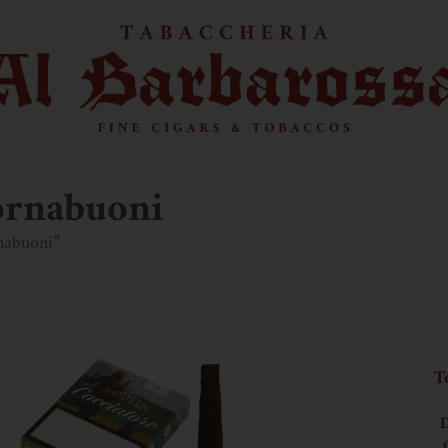
ornabuoni
rnabuoni”
T
D