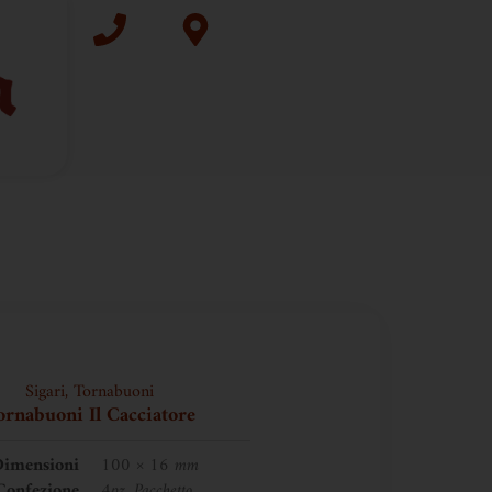
Sigari
,
Tornabuoni
ornabuoni Il Cacciatore
imensioni
100 × 16 mm
Confezione
4pz, Pacchetto