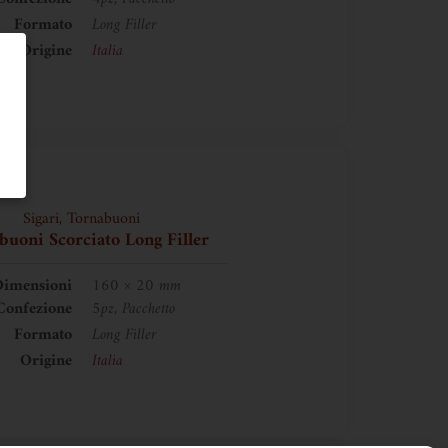
Formato
Long Filler
Origine
Italia
Sigari
,
Tornabuoni
buoni Scorciato Long Filler
imensioni
160 × 20 mm
Confezione
5pz, Pacchetto
Formato
Long Filler
Origine
Italia