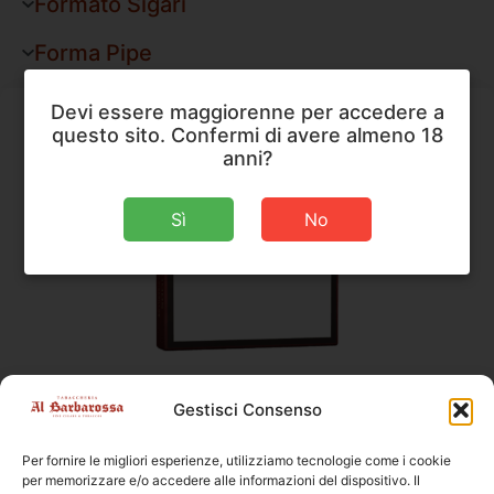
Formato Sigari
Forma Pipe
Devi essere maggiorenne per accedere a
questo sito. Confermi di avere almeno 18
anni?
Sì
No
Dannemann
,
Moods
,
Sigari
Gestisci Consenso
Dannemann Moods Filter
Per fornire le migliori esperienze, utilizziamo tecnologie come i cookie
Dimensioni
70 × 8 mm
per memorizzare e/o accedere alle informazioni del dispositivo. Il