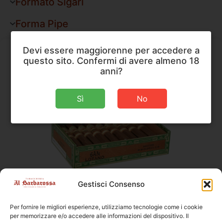
Formato Sigari
Forma Pipe
Devi essere maggiorenne per accedere a
questo sito. Confermi di avere almeno 18
anni?
Sì
No
AJ Fernandez
,
Sigari
Gestisci Consenso
AJ Fernandez San Lotano Requiem Maduro Robusto
Per fornire le migliori esperienze, utilizziamo tecnologie come i cookie
Dimensioni
127 × 20,6 mm
per memorizzare e/o accedere alle informazioni del dispositivo. Il