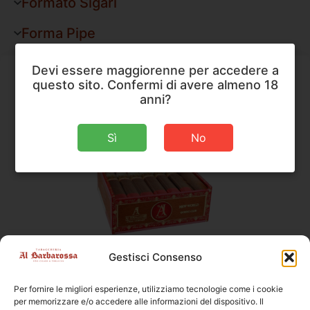
Formato Sigari
Forma Pipe
Devi essere maggiorenne per accedere a
questo sito. Confermi di avere almeno 18
anni?
Sì
No
AJ Fernandez
,
Sigari
Gestisci Consenso
AJ Fernandez New World Virrey Gordo
Per fornire le migliori esperienze, utilizziamo tecnologie come i cookie
Dimensioni
152 × 23 mm
per memorizzare e/o accedere alle informazioni del dispositivo. Il