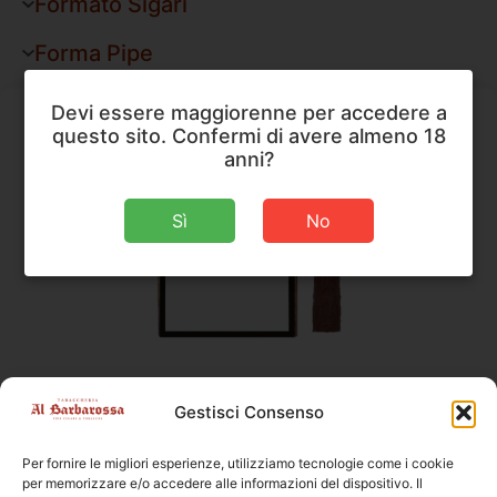
Formato Sigari
Forma Pipe
Devi essere maggiorenne per accedere a
questo sito. Confermi di avere almeno 18
anni?
Sì
No
Sigari
,
Toscano
Gestisci Consenso
Toscano Toscanello Giallo
Per fornire le migliori esperienze, utilizziamo tecnologie come i cookie
Dimensioni
70 × 10 mm
per memorizzare e/o accedere alle informazioni del dispositivo. Il