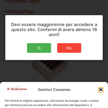
Formato Sigari
Forma Pipe
Devi essere maggiorenne per accedere a
questo sito. Confermi di avere almeno 18
anni?
Sì
No
Furia
,
Sigari
Gestisci Consenso
Furia Alecto Short Robusto
Per fornire le migliori esperienze, utilizziamo tecnologie come i cookie
Dimensioni
114 × 22 mm
per memorizzare e/o accedere alle informazioni del dispositivo. Il