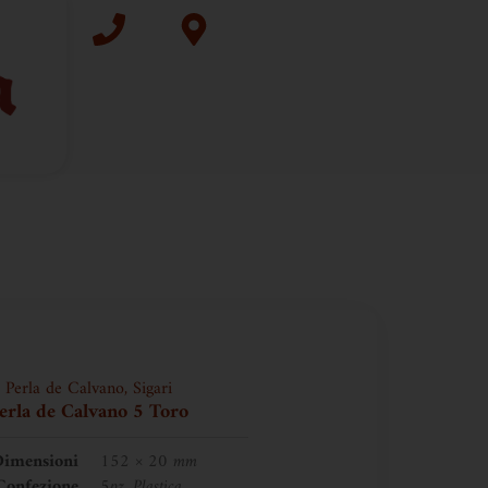
Perla de Calvano
,
Sigari
erla de Calvano 5 Toro
imensioni
152 × 20 mm
Confezione
5pz, Plastica