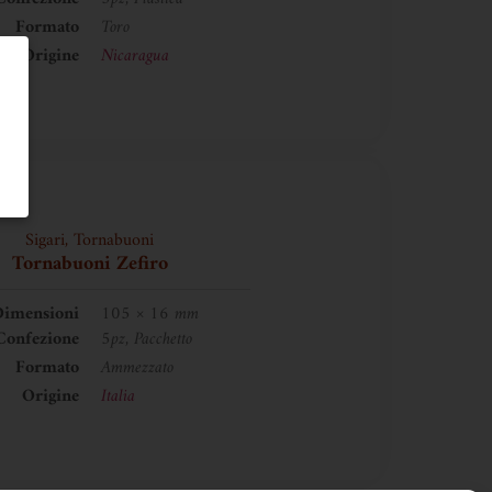
Formato
Toro
Origine
Nicaragua
Sigari
,
Tornabuoni
Tornabuoni Zefiro
imensioni
105 × 16 mm
Confezione
5pz, Pacchetto
Formato
Ammezzato
Origine
Italia