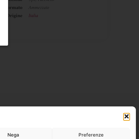
Formato
Ammezzato
Origine
Italia
Nega
Preferenze