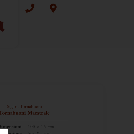
Sigari
,
Tornabuoni
Tornabuoni Maestrale
imensioni
105 × 16 mm
Confezione
5pz, Pacchetto