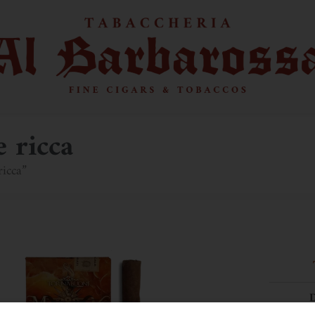
e ricca
ricca”
D