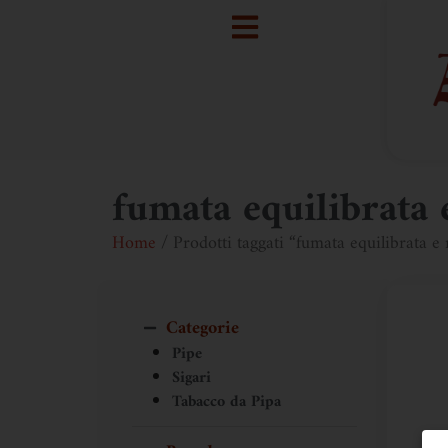
fumata equilibrata 
Home
/ Prodotti taggati “fumata equilibrata e 
Categorie
Pipe
Sigari
Tabacco da Pipa