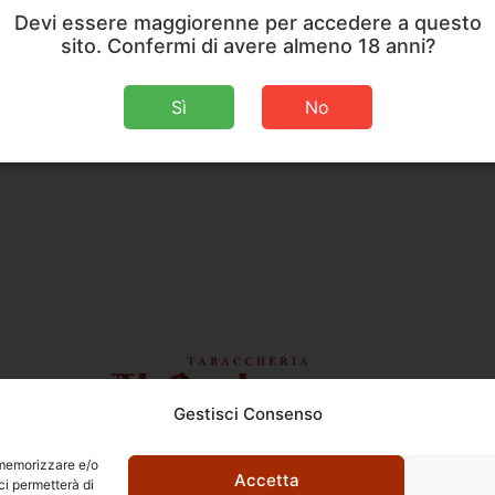
Devi essere maggiorenne per accedere a questo
sito. Confermi di avere almeno 18 anni?
Sì
No
Gestisci Consenso
Ettore Rossi
C.so E. Archinti, 1 - 26900 Lodi
r memorizzare e/o
P.Iva 09159210963
Accetta
ci permetterà di