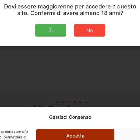
Devi essere maggiorenne per accedere a questo
sito. Confermi di avere almeno 18 anni?
Sì
No
Gestisci Consenso
Ettore Rossi
C.so E. Archinti, 1 - 26900 Lodi
r memorizzare e/o
P.Iva 09159210963
Accetta
ci permetterà di