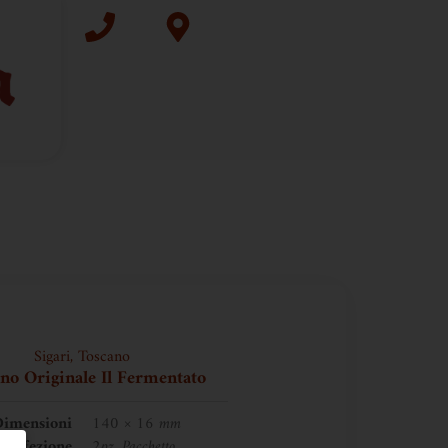
Sigari
,
Toscano
no Originale Il Fermentato
imensioni
140 × 16 mm
Confezione
2pz, Pacchetto