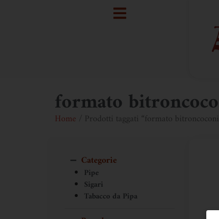
formato bitroncoco
Home
/ Prodotti taggati “formato bitroncocon
Categorie
Pipe
Sigari
Tabacco da Pipa