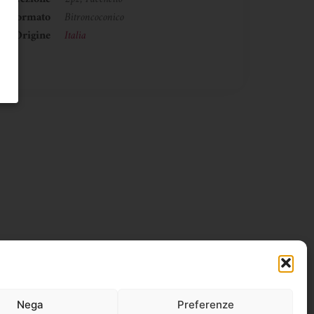
Formato
Bitroncoconico
Origine
Italia
Nega
Preferenze