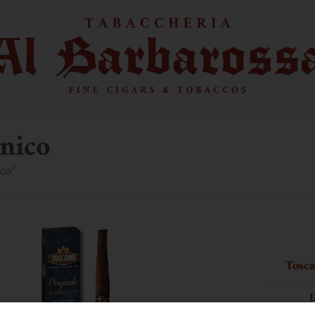
nico
ico”
Tosca
D