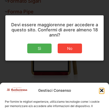
Formato Sigari
Forma Pipe
Devi essere maggiorenne per accedere a
questo sito. Confermi di avere almeno 18
anni?
Sì
No
Clubmaster
,
Sigari
Gestisci Consenso
Clubmaster Red Superior Filter 20
Per fornire le migliori esperienze, utilizziamo tecnologie come i cookie
Dimensioni
70 × 8 mm
per memorizzare e/o accedere alle informazioni del dispositivo. Il