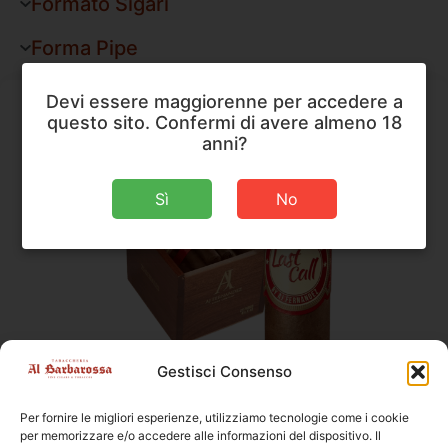
Formato Sigari
Forma Pipe
Devi essere maggiorenne per accedere a
questo sito. Confermi di avere almeno 18
anni?
Sì
No
AJ Fernandez
,
Sigari
Gestisci Consenso
AJ Fernandez Last Call Habano Geniales
Per fornire le migliori esperienze, utilizziamo tecnologie come i cookie
Dimensioni
114 × 19 mm
per memorizzare e/o accedere alle informazioni del dispositivo. Il